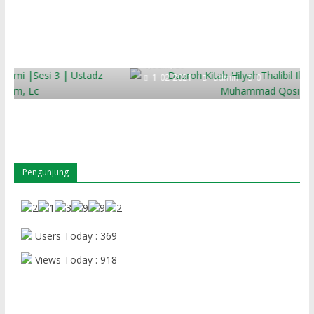
Hilyah Tholabil Ilmi
Kajian
ammad
Dauroh Kitab Hilyah Thalibil Ilmi |Sesi 2 | Ustadz Muhammad
Qosim, Lc
1-02-2021
admin
0
Pengunjung
Users Today : 369
Views Today : 918