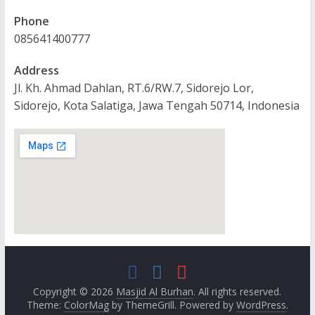
Phone
085641400777
Address
Jl. Kh. Ahmad Dahlan, RT.6/RW.7, Sidorejo Lor,
Sidorejo, Kota Salatiga, Jawa Tengah 50714, Indonesia
Copyright © 2026
Masjid Al Burhan
. All rights reserved.
Theme:
ColorMag
by ThemeGrill. Powered by
WordPress
.