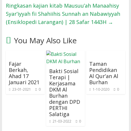
Ringkasan kajian kitab Mausuu’ah Manaahisy
Syar’iyyah fii Shahiihis Sunnah an Nabawiyyah
(Ensiklopedi Larangan) | 28 Safar 1443H
→
You May Also Like
Fajar
Taman
Berkah,
Pendidikan
Bakti Sosial
Ahad 17
Al Qur’an Al
Terapi |
Januari 2021
Burhan
Kerjasama
DKM Al
23-01-2021
0
1-10-2020
0
Burhan
dengan DPD
PERTHI
Salatiga
21-03-2022
0