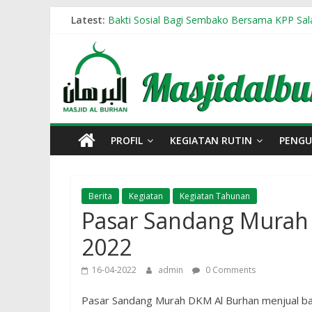
Skip
Latest:
Bakti Sosial Bagi Sembako Bersama KPP Sal
to
Bakti Sosial Khitan Massal ke V Masjid Al Bu
Masjid
content
Peluang Amal Jariyah Pembangunan Pengemb
Bakti Sosial Khitan Massal 25 Juni 2023
Al
Pelatihan Sembelih Halal, Khatib & Kepengu
Burhan
PROFIL
KEGIATAN RUTIN
PENG
Salatiga
Berita
Kegiatan
Kegiatan Tahunan
Pasar Sandang Murah 
2022
16-04-2022
admin
0 Comments
Pasar Sandang Murah DKM Al Burhan menjual baj