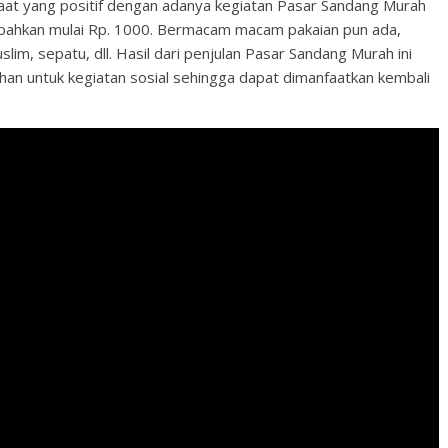
t yang positif dengan adanya kegiatan Pasar Sandang Murah
u, bahkan mulai Rp. 1000. Bermacam macam pakaian pun ada,
lim, sepatu, dll. Hasil dari penjulan Pasar Sandang Murah ini
han untuk kegiatan sosial sehingga dapat dimanfaatkan kembali