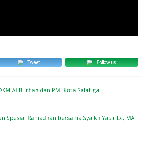
Tweet
Follow us
DKM Al Burhan dan PMI Kota Salatiga
ian Spesial Ramadhan bersama Syaikh Yasir Lc, MA.