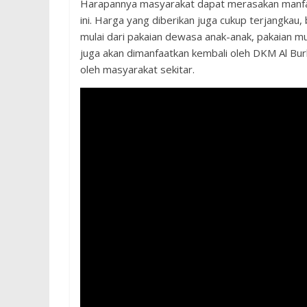
Harapannya masyarakat dapat merasakan manfaa
ini. Harga yang diberikan juga cukup terjangka
mulai dari pakaian dewasa anak-anak, pakaian mus
juga akan dimanfaatkan kembali oleh DKM Al Bur
oleh masyarakat sekitar.